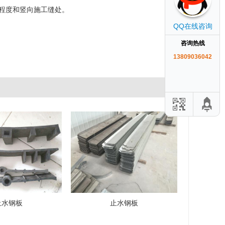
程度和竖向施工缝处。
QQ在线咨询
咨询热线
13809036042
止水钢板
止水钢板