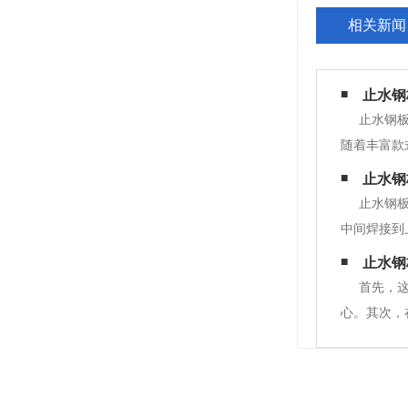
相关新闻
止水钢
止水钢
随着丰富款
分布不力的
止水钢
产行业的工
止水钢板
中间焊接到
始。1.南
止水钢
行测量，并
首先，
心。其次，
侵蚀，效果
势，整个止