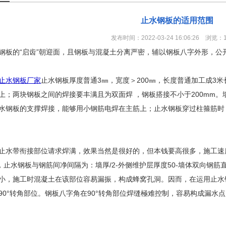
止水钢板的适用范围
发布时间：2022-03-24 16:06:26 浏览：
钢板的“启齿”朝迎面，且钢板与混凝土分离严密，辅以钢板八字外形，公
止水钢板厂家
止水钢板厚度普通3㎜，宽度＞200㎜，长度普通加工成3
上；两块钢板之间的焊接要丰满且为双面焊 ，钢板搭接不小于200mm
水钢板的支撑焊接，能够用小钢筋电焊在主筋上；止水钢板穿过柱箍筋时
止水带衔接部位请求焊满，效果当然是很好的，但本钱要高很多，施工速
，止水钢板与钢筋间净间隔为：墙厚/2-外侧维护层厚度50-墙体双向钢筋直径；
小，施工时混凝土在该部位容易漏振，构成蜂窝孔洞。因而，在运用止水
90°转角部位。钢板八字角在90°转角部位焊缝極难控制，容易构成漏