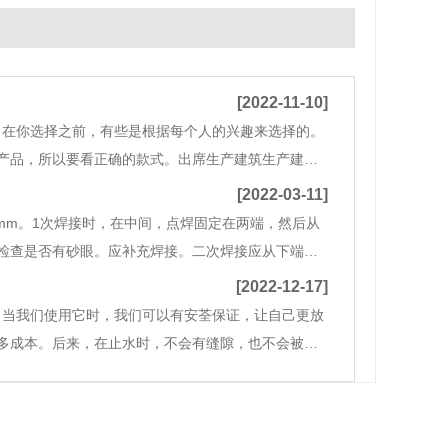
[2022-11-10]
。在你选择之前，有些是根据每个人的兴趣来选择的。
产品，所以要看正确的款式。出席生产建筑生产建筑
知道止水钢板验收规范的质量。止水钢板验收规范生
[2022-03-11]
mm。1次焊接时，在中间，点焊固定在两端，然后从
检查是否有砂眼。应补充焊接。二次焊接应从下端开
横板止水带确定水平高度后，应根据建筑高度控制点进
[2022-12-17]
，当我们使用它时，我们可以有安荃保证，让自己更放
多成本。后来，在止水时，不会有缝隙，也不会被水
这类产品，使其发挥应有的巨大作用。有了这些优