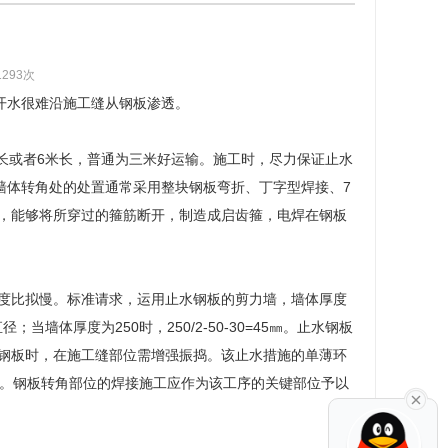
1293次
开水很难沿施工缝从钢板渗透。
米长或者6米长，普通为三米好运输。施工时，尽力保证止水
。墙体转角处的处置通常采用整块钢板弯折、丁字型焊接、7
，能够将所穿过的箍筋断开，制造成启齿箍，电焊在钢板
度比拟慢。标准请求，运用止水钢板的剪力墙，墙体厚度
当墙体厚度为250时，250/2-50-30=45㎜。止水钢板
钢板时，在施工缝部位需增强振捣。该止水措施的单薄环
水点。钢板转角部位的焊接施工应作为该工序的关键部位予以