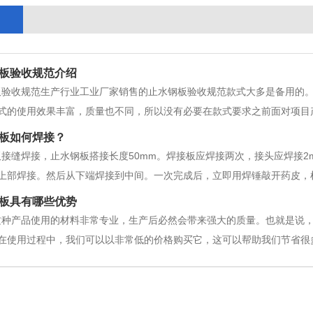
板验收规范介绍
板验收规范生产行业工业厂家销售的止水钢板验收规范款式大多是备用的
式的使用效果丰富，质量也不同，所以没有必要在款式要求之前面对项目
合伙人项目备用止水钢板验收规范，整体效果更好。保持不必要的人，不
板如何焊接？
业厂家通常如下。一些零件和建筑材
接缝焊接，止水钢板搭接长度50mm。焊接板应焊接两次，接头应焊接2
上部焊接。然后从下端焊接到中间。一次完成后，立即用焊锤敲开药皮，
京止水钢板(坡道除外):止水钢板应放置在外墙，两端弯曲面朝向迎水面。
板具有哪些优势
在钢板止水带上口拉线，
这种产品使用的材料非常专业，生产后必然会带来强大的质量。也就是说
在使用过程中，我们可以以非常低的价格购买它，这可以帮助我们节省很
很好。正是因为专业的止水钢板有这些优点，一旦有必要，就要积極购买
水工程将得到很大的改进。